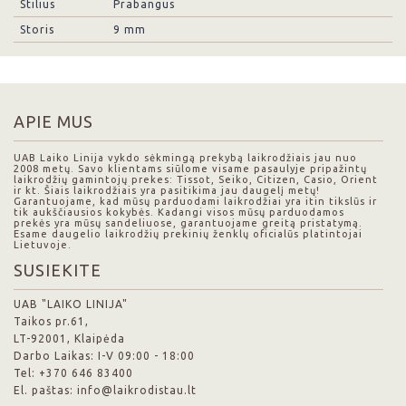
Stilius
Prabangus
Storis
9 mm
APIE MUS
UAB Laiko Linija vykdo sėkmingą prekybą laikrodžiais jau nuo
2008 metų. Savo klientams siūlome visame pasaulyje pripažintų
laikrodžių gamintojų prekes: Tissot, Seiko, Citizen, Casio, Orient
ir kt. Šiais laikrodžiais yra pasitikima jau daugelį metų!
Garantuojame, kad mūsų parduodami laikrodžiai yra itin tikslūs ir
tik aukščiausios kokybės. Kadangi visos mūsų parduodamos
prekės yra mūsų sandeliuose, garantuojame greitą pristatymą.
Esame daugelio laikrodžių prekinių ženklų oficialūs platintojai
Lietuvoje.
SUSIEKITE
UAB "LAIKO LINIJA"
Taikos pr.61,
LT-92001, Klaipėda
Darbo Laikas: I-V 09:00 - 18:00
Tel: +370 646 83400
El. paštas: info@laikrodistau.lt