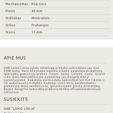
Mechanizmas
Kvarcinis
Plotis
43 mm
Stikliukas
Mineralinis
Stilius
Prabangus
Storis
11 mm
APIE MUS
UAB Laiko Linija vykdo sėkmingą prekybą laikrodžiais jau nuo
2008 metų. Savo klientams siūlome visame pasaulyje pripažintų
laikrodžių gamintojų prekes: Tissot, Seiko, Citizen, Casio, Orient
ir kt. Šiais laikrodžiais yra pasitikima jau daugelį metų!
Garantuojame, kad mūsų parduodami laikrodžiai yra itin tikslūs ir
tik aukščiausios kokybės. Kadangi visos mūsų parduodamos
prekės yra mūsų sandeliuose, garantuojame greitą pristatymą.
Esame daugelio laikrodžių prekinių ženklų oficialūs platintojai
Lietuvoje.
SUSIEKITE
UAB "LAIKO LINIJA"