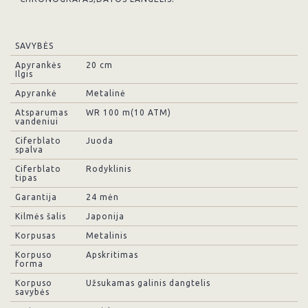
SAVYBĖS
Apyrankės
20 cm
Ilgis
Apyrankė
Metalinė
Atsparumas
WR 100 m(10 ATM)
vandeniui
Ciferblato
Juoda
spalva
Ciferblato
Rodyklinis
tipas
Garantija
24 mėn
Kilmės šalis
Japonija
Korpusas
Metalinis
Korpuso
Apskritimas
forma
Korpuso
Užsukamas galinis dangtelis
savybės