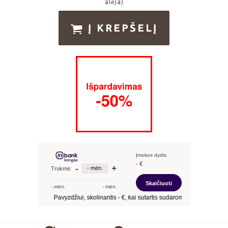
alėja)
Į KREPŠELĮ