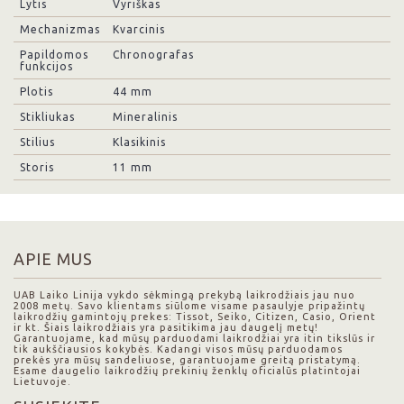
Lytis
Vyriškas
Mechanizmas
Kvarcinis
Papildomos
Chronografas
funkcijos
Plotis
44 mm
Stikliukas
Mineralinis
Stilius
Klasikinis
Storis
11 mm
APIE MUS
UAB Laiko Linija vykdo sėkmingą prekybą laikrodžiais jau nuo
2008 metų. Savo klientams siūlome visame pasaulyje pripažintų
laikrodžių gamintojų prekes: Tissot, Seiko, Citizen, Casio, Orient
ir kt. Šiais laikrodžiais yra pasitikima jau daugelį metų!
Garantuojame, kad mūsų parduodami laikrodžiai yra itin tikslūs ir
tik aukščiausios kokybės. Kadangi visos mūsų parduodamos
prekės yra mūsų sandeliuose, garantuojame greitą pristatymą.
Esame daugelio laikrodžių prekinių ženklų oficialūs platintojai
Lietuvoje.