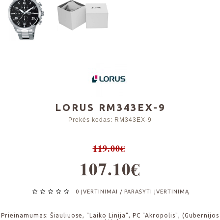
LORUS RM343EX-9
Prekės kodas:
RM343EX-9
119.00€
107.10€
0 ĮVERTINIMAI
PARAŠYTI ĮVERTINIMĄ
/
Prieinamumas:
Šiauliuose, "Laiko Linija", PC "Akropolis", (Gubernijos