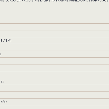
INIS LORUS LAIKRODIS METALINE APYRANKE.PAPILDOMOS FUNKCIJO
(5 ATM)
s
mas
afas