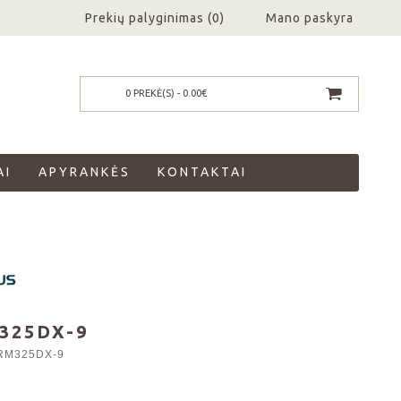
Prekių palyginimas (
0
)
Mano paskyra
0 PREKĖ(S) - 0.00€
AI
APYRANKĖS
KONTAKTAI
325DX-9
RM325DX-9