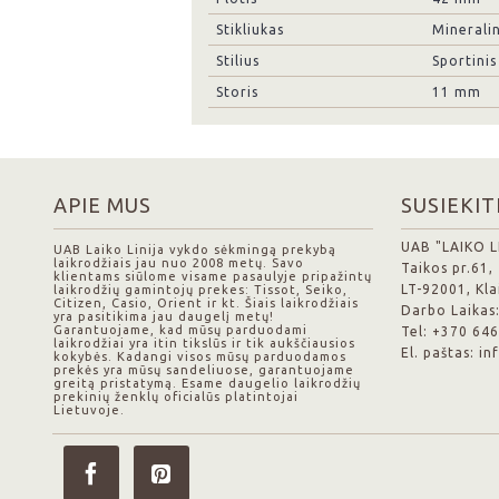
Stikliukas
Mineralin
Stilius
Sportinis
Storis
11 mm
APIE MUS
SUSIEKIT
UAB "LAIKO L
UAB Laiko Linija vykdo sėkmingą prekybą
laikrodžiais jau nuo 2008 metų. Savo
Taikos pr.61,
klientams siūlome visame pasaulyje pripažintų
LT-92001, Kl
laikrodžių gamintojų prekes: Tissot, Seiko,
Citizen, Casio, Orient ir kt. Šiais laikrodžiais
Darbo Laikas:
yra pasitikima jau daugelį metų!
Garantuojame, kad mūsų parduodami
Tel: +370 64
laikrodžiai yra itin tikslūs ir tik aukščiausios
El. paštas: i
kokybės. Kadangi visos mūsų parduodamos
prekės yra mūsų sandeliuose, garantuojame
greitą pristatymą. Esame daugelio laikrodžių
prekinių ženklų oficialūs platintojai
Lietuvoje.