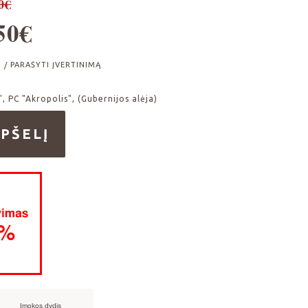
0€
50€
I
PARAŠYTI ĮVERTINIMĄ
/
", PC "Akropolis", (Gubernijos alėja)
PŠELĮ