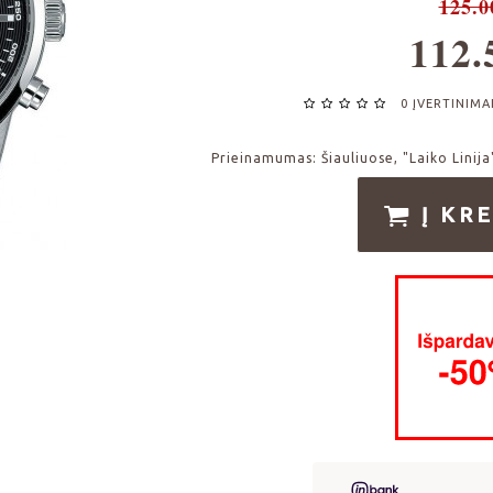
125.0
112.
0 ĮVERTINIMA
Prieinamumas:
Šiauliuose, "Laiko Linija
Į KRE