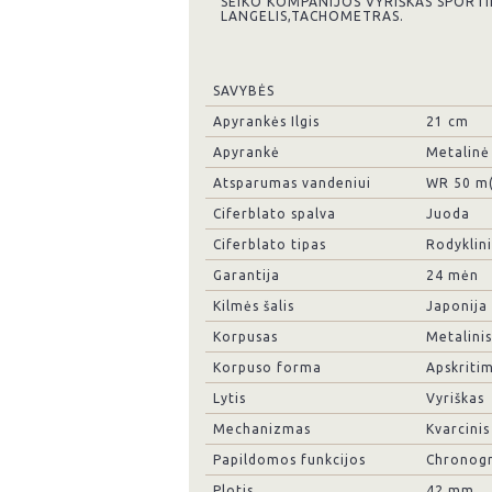
SEIKO KOMPANIJOS VYRIŠKAS SPORT
LANGELIS,TACHOMETRAS.
SAVYBĖS
Apyrankės Ilgis
21 cm
Apyrankė
Metalinė
Atsparumas vandeniui
WR 50 m
Ciferblato spalva
Juoda
Ciferblato tipas
Rodyklini
Garantija
24 mėn
Kilmės šalis
Japonija
Korpusas
Metalinis
Korpuso forma
Apskriti
Lytis
Vyriškas
Mechanizmas
Kvarcinis
Papildomos funkcijos
Chronogr
Plotis
42 mm