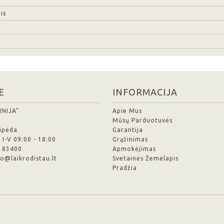
is
E
INFORMACIJA
INIJA"
Apie Mus
Mūsų Parduotuvės
aipėda
Garantija
 I-V 09:00 - 18:00
Grąžinimas
6 83400
Apmokėjimas
nfo@laikrodistau.lt
Svetainės Žemėlapis
Pradžia