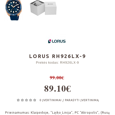
LORUS RH926LX-9
Prekės kodas:
RH926LX-9
99.00€
89.10€
0 ĮVERTINIMAI
PARAŠYTI ĮVERTINIMĄ
/
Prieinamumas:
Klaipėdoje, "Laiko Linija", PC "Akropolis", (Rusų