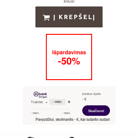
alėja)
Į KREPŠELĮ