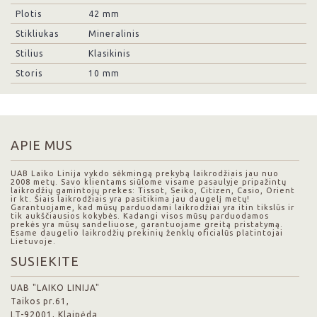
Plotis
42 mm
Stikliukas
Mineralinis
Stilius
Klasikinis
Storis
10 mm
APIE MUS
UAB Laiko Linija vykdo sėkmingą prekybą laikrodžiais jau nuo
2008 metų. Savo klientams siūlome visame pasaulyje pripažintų
laikrodžių gamintojų prekes: Tissot, Seiko, Citizen, Casio, Orient
ir kt. Šiais laikrodžiais yra pasitikima jau daugelį metų!
Garantuojame, kad mūsų parduodami laikrodžiai yra itin tikslūs ir
tik aukščiausios kokybės. Kadangi visos mūsų parduodamos
prekės yra mūsų sandeliuose, garantuojame greitą pristatymą.
Esame daugelio laikrodžių prekinių ženklų oficialūs platintojai
Lietuvoje.
SUSIEKITE
UAB "LAIKO LINIJA"
Taikos pr.61,
LT-92001, Klaipėda