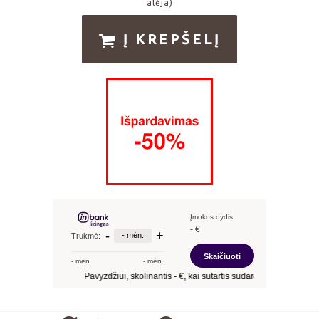
alėja)
Į KREPŠELĮ