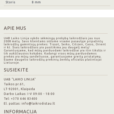
Storis
8 mm
APIE MUS
UAB Laiko Linija vykdo sėkmingą prekybą laikrodžiais jau nuo
2008 metų. Savo klientams siūlome visame pasaulyje pripažintų
laikrodžių gamintojų prekes: Tissot, Seiko, Citizen, Casio, Orient
ir kt. Šiais laikrodžiais yra pasitikima jau daugelį metų!
Garantuojame, kad mūsų parduodami laikrodžiai yra itin tikslūs ir
tik aukščiausios kokybės. Kadangi visos mūsų parduodamos
prekės yra mūsų sandeliuose, garantuojame greitą pristatymą.
Esame daugelio laikrodžių prekinių ženklų oficialūs platintojai
Lietuvoje.
SUSIEKITE
UAB "LAIKO LINIJA"
Taikos pr.61,
LT-92001, Klaipėda
Darbo Laikas: I-V 09:00 - 18:00
Tel: +370 646 83400
El. paštas: info@laikrodistau.lt
INFORMACIJA