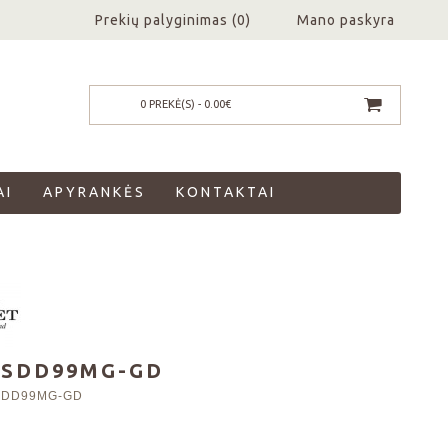
Prekių palyginimas (
0
)
Mano paskyra
0 PREKĖ(S) - 0.00€
AI
APYRANKĖS
KONTAKTAI
BSDD99MG-GD
SDD99MG-GD