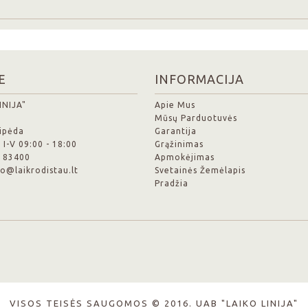
E
INFORMACIJA
INIJA"
Apie Mus
Mūsų Parduotuvės
aipėda
Garantija
 I-V 09:00 - 18:00
Grąžinimas
6 83400
Apmokėjimas
nfo@laikrodistau.lt
Svetainės Žemėlapis
Pradžia
VISOS TEISĖS SAUGOMOS © 2016. UAB "LAIKO LINIJA"