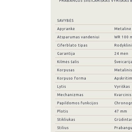
PRABANGUS ŠVEICARIŠKAS VYRIŠKAS 
SAVYBĖS
Apyrankė
Metalinė
Atsparumas vandeniui
WR 100 
Ciferblato tipas
Rodyklini
Garantija
24 mėn
Kilmės šalis
Šveicarij
Korpusas
Metalinis
Korpuso forma
Apskriti
Lytis
Vyriškas
Mechanizmas
Kvarcinis
Papildomos funkcijos
Chronogr
Plotis
47 mm
Stikliukas
Grūdintas
Stilius
Prabang