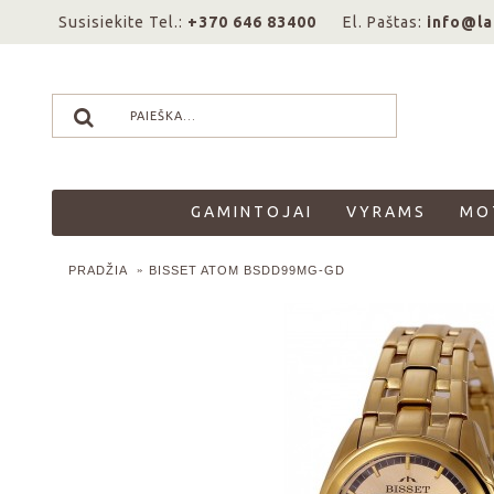
Susisiekite Tel.:
+370 646 83400
El. Paštas:
info@la
GAMINTOJAI
VYRAMS
MO
PRADŽIA
BISSET ATOM BSDD99MG-GD