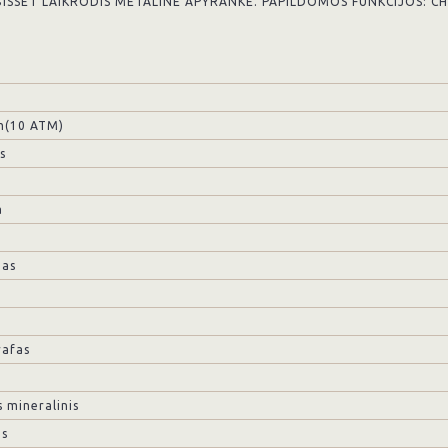
BISSET LAIKRODIS METALINE APYRANKE. PAPILDOMOS FUNKCIJOS: C
m(10 ATM)
s
a
mas
afas
 mineralinis
us