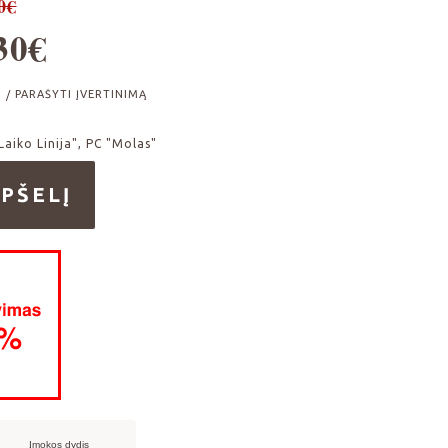
0€
30€
I
PARAŠYTI ĮVERTINIMĄ
/
Laiko Linija", PC "Molas"
PŠELĮ