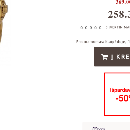
369.0
258.
0 ĮVERTINIMA
Prieinamumas:
Klaipėdoje, "
Į KRE