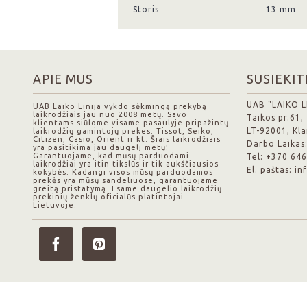
Storis
13 mm
APIE MUS
SUSIEKIT
UAB "LAIKO L
UAB Laiko Linija vykdo sėkmingą prekybą
laikrodžiais jau nuo 2008 metų. Savo
Taikos pr.61,
klientams siūlome visame pasaulyje pripažintų
LT-92001, Kl
laikrodžių gamintojų prekes: Tissot, Seiko,
Citizen, Casio, Orient ir kt. Šiais laikrodžiais
Darbo Laikas:
yra pasitikima jau daugelį metų!
Garantuojame, kad mūsų parduodami
Tel: +370 64
laikrodžiai yra itin tikslūs ir tik aukščiausios
El. paštas: i
kokybės. Kadangi visos mūsų parduodamos
prekės yra mūsų sandeliuose, garantuojame
greitą pristatymą. Esame daugelio laikrodžių
prekinių ženklų oficialūs platintojai
Lietuvoje.