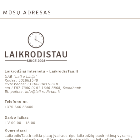
MŪSŲ ADRESAS
Laikrodžiai Internetu - LaikrodisTau.lt
UAB "Laiko Linija"
Kodas: 301881548
PVM kodas: LT100004370610
a/s LT87 7300 0101 1646 3868, Swedbank
El. paštas: info@laikrodistau.lt
Telefono nr.
+370 646 83400
Darbo laikas
I-V 09:00 - 18:00
Komentarai
LaikrodisTau.lt teikia platų įvairaus tipo laikrodžių pasirinkimą vyrams,
moterims bei vaikams. Mūsų parduotuvėje siūlomi laikrodžiai internetu