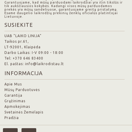
Garantuojame, kad mūsų parduodami laikrodžiai yra itin tikslūs ir
tik aukščiausios kokybės. Kadangi visos mūsų parduodamos
prekės yra mūsų sandeliuose, garantuojame greitą pristatymą.
Esame daugelio laikrodžių prekinių ženklų oficialūs platintojai
Lietuvoje.
SUSIEKITE
UAB "LAIKO LINIJA"
Taikos pr.61,
LT-92001, Klaipėda
Darbo Laikas: I-V 09:00 - 18:00
Tel: +370 646 83400
El. paštas: info@laikrodistau.lt
INFORMACIJA
Apie Mus
Mūsų Parduotuvės
Garantija
Grąžinimas
Apmokėjimas
Svetainės Žemėlapis
Pradžia