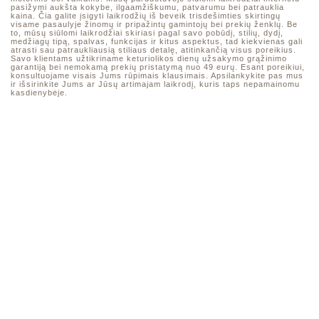
pasižymi aukšta kokybe, ilgaamžiškumu, patvarumu bei patrauklia
kaina. Čia galite įsigyti laikrodžių iš beveik trisdešimties skirtingų
visame pasaulyje žinomų ir pripažintų gamintojų bei prekių ženklų. Be
to, mūsų siūlomi laikrodžiai skiriasi pagal savo pobūdį, stilių, dydį,
medžiagų tipą, spalvas, funkcijas ir kitus aspektus, tad kiekvienas gali
atrasti sau patraukliausią stiliaus detalę, atitinkančią visus poreikius.
Savo klientams užtikriname keturiolikos dienų užsakymo grąžinimo
garantiją bei nemokamą prekių pristatymą nuo 49 eurų. Esant poreikiui,
konsultuojame visais Jums rūpimais klausimais. Apsilankykite pas mus
ir išsirinkite Jums ar Jūsų artimajam laikrodį, kuris taps nepamainomu
kasdienybėje.