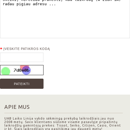
ĮVESKITE PATIKROS KODĄ
APIE MUS
UAB Laiko Linija vykdo sėkmingą prekybą laikrodžiais jau nuo
2008 metų. Savo klientams siūlome visame pasaulyje pripažintų
laikrodžių gamintojų prekes: Tissot, Seiko, Citizen, Casio, Orient
ir kt. Šiais laikrodžiais yra pasitikima jau daugelį metų!