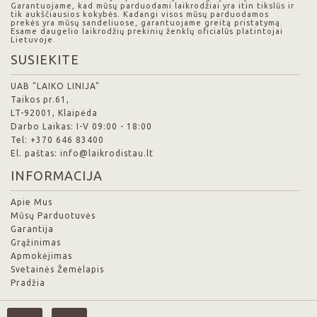
Garantuojame, kad mūsų parduodami laikrodžiai yra itin tikslūs ir
tik aukščiausios kokybės. Kadangi visos mūsų parduodamos
prekės yra mūsų sandeliuose, garantuojame greitą pristatymą.
Esame daugelio laikrodžių prekinių ženklų oficialūs platintojai
Lietuvoje.
SUSIEKITE
UAB "LAIKO LINIJA"
Taikos pr.61,
LT-92001, Klaipėda
Darbo Laikas: I-V 09:00 - 18:00
Tel: +370 646 83400
El. paštas: info@laikrodistau.lt
INFORMACIJA
Apie Mus
Mūsų Parduotuvės
Garantija
Grąžinimas
Apmokėjimas
Svetainės Žemėlapis
Pradžia