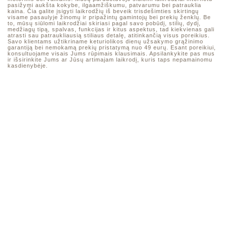
pasižymi aukšta kokybe, ilgaamžiškumu, patvarumu bei patrauklia
kaina. Čia galite įsigyti laikrodžių iš beveik trisdešimties skirtingų
visame pasaulyje žinomų ir pripažintų gamintojų bei prekių ženklų. Be
to, mūsų siūlomi laikrodžiai skiriasi pagal savo pobūdį, stilių, dydį,
medžiagų tipą, spalvas, funkcijas ir kitus aspektus, tad kiekvienas gali
atrasti sau patraukliausią stiliaus detalę, atitinkančią visus poreikius.
Savo klientams užtikriname keturiolikos dienų užsakymo grąžinimo
garantiją bei nemokamą prekių pristatymą nuo 49 eurų. Esant poreikiui,
konsultuojame visais Jums rūpimais klausimais. Apsilankykite pas mus
ir išsirinkite Jums ar Jūsų artimajam laikrodį, kuris taps nepamainomu
kasdienybėje.