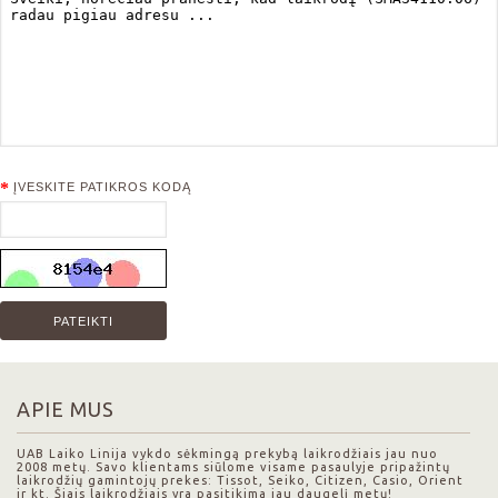
ĮVESKITE PATIKROS KODĄ
APIE MUS
UAB Laiko Linija vykdo sėkmingą prekybą laikrodžiais jau nuo
2008 metų. Savo klientams siūlome visame pasaulyje pripažintų
laikrodžių gamintojų prekes: Tissot, Seiko, Citizen, Casio, Orient
ir kt. Šiais laikrodžiais yra pasitikima jau daugelį metų!