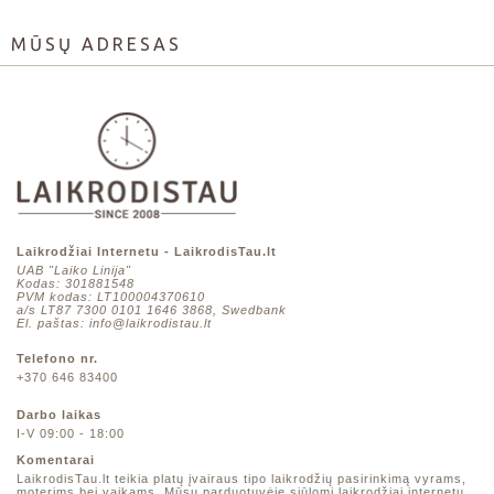
MŪSŲ ADRESAS
Laikrodžiai Internetu - LaikrodisTau.lt
UAB "Laiko Linija"
Kodas: 301881548
PVM kodas: LT100004370610
a/s LT87 7300 0101 1646 3868, Swedbank
El. paštas: info@laikrodistau.lt
Telefono nr.
+370 646 83400
Darbo laikas
I-V 09:00 - 18:00
Komentarai
LaikrodisTau.lt teikia platų įvairaus tipo laikrodžių pasirinkimą vyrams,
moterims bei vaikams. Mūsų parduotuvėje siūlomi laikrodžiai internetu