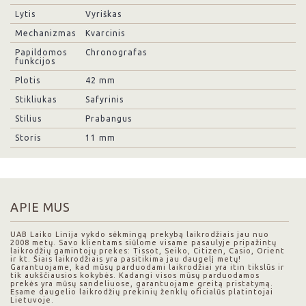
Lytis
Vyriškas
Mechanizmas
Kvarcinis
Papildomos
Chronografas
funkcijos
Plotis
42 mm
Stikliukas
Safyrinis
Stilius
Prabangus
Storis
11 mm
APIE MUS
UAB Laiko Linija vykdo sėkmingą prekybą laikrodžiais jau nuo
2008 metų. Savo klientams siūlome visame pasaulyje pripažintų
laikrodžių gamintojų prekes: Tissot, Seiko, Citizen, Casio, Orient
ir kt. Šiais laikrodžiais yra pasitikima jau daugelį metų!
Garantuojame, kad mūsų parduodami laikrodžiai yra itin tikslūs ir
tik aukščiausios kokybės. Kadangi visos mūsų parduodamos
prekės yra mūsų sandeliuose, garantuojame greitą pristatymą.
Esame daugelio laikrodžių prekinių ženklų oficialūs platintojai
Lietuvoje.